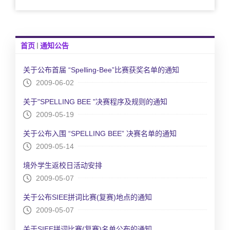
首页
通知公告
关于公布首届 “Spelling-Bee”比赛获奖名单的通知
2009-06-02
关于"SPELLING BEE "决赛程序及规则的通知
2009-05-19
关于公布入围 “SPELLING BEE” 决赛名单的通知
2009-05-14
境外学生返校日活动安排
2009-05-07
关于公布SIEE拼词比赛(复赛)地点的通知
2009-05-07
关于SIEE拼词比赛(复赛)名单公布的通知