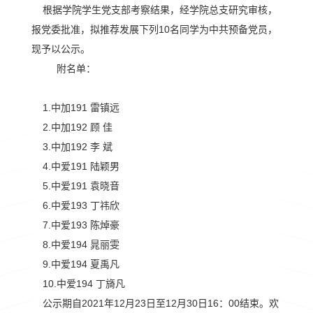
根据学院学生党支部考察结果，经学院总支研究审核，
报党委批准，拟推荐发展下列10名同学为中共预备党员，
现予以公示。
附名单：
1.中加191 雷镇远
2.中加192 顾 佳
3.中加192 李 斌
4.中爱191 陆颖男
5.中爱191 袁晓音
6.中爱193 丁祎欣
7.中爱193 陈焯豪
8.中爱194 晁丽雯
9.中爱194 夏禹凡
10.中爱194 丁旖凡
公示期自2021年12月23日至12月30日16：00结束。欢