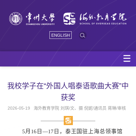
ENGLISH
我校学子在“外国人唱泰语歌曲大赛”中
获奖
2026-05-19
海外教育学院 刘琪/文、摄 倪妮/通讯员 蒋琳/审核
5
月
16
日—
17
日，泰王国驻上海总领事馆