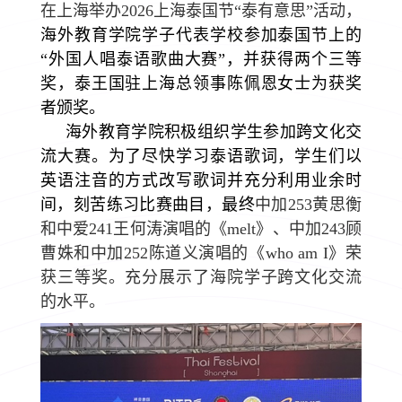
在上海举办
2026
上海泰国节“泰有意思”活动，
海外教育学院学子代表学校参加泰国节上的
“外国人唱泰语歌曲大赛”，并获得两个三等
奖，泰王国驻上海总领事陈佩恩女士为获奖
者颁奖。
海外教育学院积极组织学生参加跨文化交
流大赛。为了尽快学习泰语歌词，学生们以
英语注音的方式改写歌词并充分利用业余时
间，刻苦练习比赛曲目，最终
中加
253
黄思衡
和中爱
241
王何涛
演唱的
《
melt
》
、中加
243
顾
曹姝和中加
252
陈道义
演唱的
《
who am I
》
荣
获三等奖。充分展示了海院学子跨文化交流
的水平。