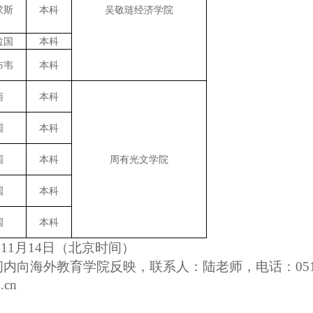
求斯
本科
吴敬琏经济学院
拉国
本科
布韦
本科
南
本科
国
本科
国
本科
周有光文学院
国
本科
国
本科
年
11
月
14
日（北京时间）
间内向海外教育学院反映
，
联系人：陆老师，
电话：
05
.cn