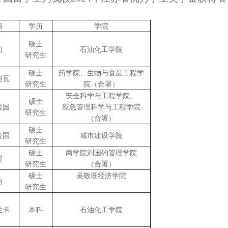
籍
学历
学院
硕士
门
石油化工学院
研究生
硕士
药学院、生物与食品工程学
迪瓦
研究生
院（合署）
安全科学与工程学院、
硕士
拉国
应急管理科学与工程学院
研究生
（合署）
硕士
拉国
城市建设学院
研究生
硕士
商学院
刘国钧管理学院
挝
研究生
（合署）
硕士
吴敬琏经济学院
南
研究生
兰卡
本科
石油化工学院