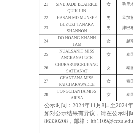
2
1
SIVE JADE BEATRICE
女
毛里
QUIK LIN
2
2
HASAN MD MUNSEF
男
孟加
BUZUZI TANAKA
2
3
男
津巴
SHANNON
DO HOANG KHANH
2
4
女
越
TAM
NUALSANIT MISS
2
5
女
泰
ANGKANALUCK
CHURARUNGRUEANG
26
女
泰
SATHANAT
CHANTANA MISS
27
女
泰
PATCHARAWADEE
FONGCHANTA MISS
28
女
泰
ARISA
公示时间：
20
2
4年1
1
月
8
日至
2024
如对公示
结果
有异议，请在公示时
86330208，邮箱
：
l
th1109@cczu.edu