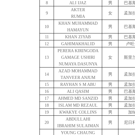
8
ALI IJAZ
男
巴基
AKTER
9
女
孟加
RUMIA
KHAN MUHAMMAD
1
0
男
巴基
HAMAYUN
1
1
KHAN ZIYAB
男
巴基
1
2
GAHIMAKHALID
男
卢旺
PERERA KIRINGODA
1
3
GAMAGE USHIRI
女
斯里
NUMAYA DASUNYA
AZAD MOHAMMAD
1
4
男
孟加
TANVEER ANJUM
1
5
RAYHAN S M ABU
男
孟加
1
6
ALI QASIM
男
巴基
1
7
AHMED MD SANZID
男
孟加
1
8
ISLAM MD REZAUL
男
孟加
1
9
KWAKYE COLLINS
男
加
ABDULLAHI
2
0
男
尼日
IBRAHIM SULAIMAN
YOUNG CHAUNG