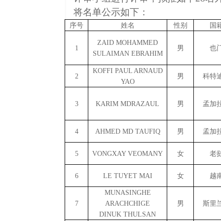
将名单公示如下
：
序号
姓名
性别
国
ZAID MOHAMMED
1
男
也
SULAIMAN EBRAHIM
KOFFI PAUL ARNAUD
2
男
科特
YAO
3
KARIM MDRAZAUL
男
孟加
4
AHMED MD TAUFIQ
男
孟加
5
VONGXAY VEOMANY
女
老
6
LE TUYET MAI
女
越
MUNASINGHE
7
ARACHCHIGE
男
斯里
DINUK THULSAN