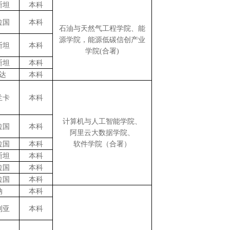
斯坦
本科
拉国
本科
石油与天然气工程学院、能
源学院，能源低碳信创产业
斯坦
本科
学院
(合署)
斯坦
本科
达
本科
兰卡
本科
计算机与人工智能学院、
拉国
本科
阿里云大数据学院、
拉国
本科
软件学院（合署）
斯坦
本科
拉国
本科
拉国
本科
纳
本科
利亚
本科