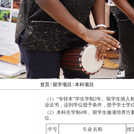
首页
留学项目
本科项目
。
（
1
）
“
专转本
”
学生学制
2
年
留学生插入
业证书，达到学位授予条件，授予学士学
。
（
2
）本科生学制
4
年
留学生修满培养方
位。