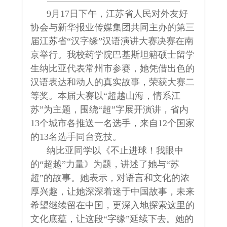
9
月
17
日下午，江苏省人民对外友好
协会与新华报业传媒集团共同主办的第三
届江苏省“汉字缘”汉语演讲大赛决赛在南
京举行。我校药学院巴基斯坦籍硕士留学
生纳比亚代表常州市参赛，她凭借出色的
汉语表达和动人的真实故事，荣获大赛二
等奖。本届大赛以“超越山海，情系江
苏”为主题，围绕“超”字展开演讲，省内
13
个城市各推送一名选手，来自
12
个国家
的
13
名选手同台竞技。
纳比亚同学以《不止进球！我眼中
的“超越”力量》为题，讲述了她与“苏
超”的故事。她表示，对语言和文化的浓
厚兴趣，让她深深着迷于中国故事，未来
希望继续留在中国，更深入地探索这里的
文化底蕴，让这段“字缘”延续下去。她的